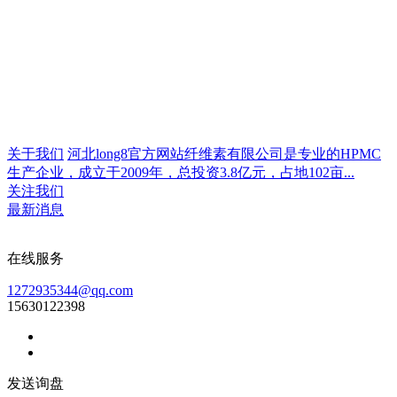
关于我们
河北long8官方网站纤维素有限公司是专业的HPMC
生产企业，成立于2009年，总投资3.8亿元，占地102亩...
关注我们
最新消息
在线服务
1272935344@qq.com
15630122398
发送询盘