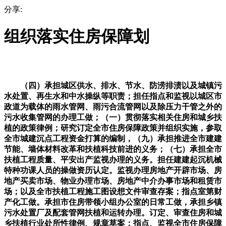
分享:
组织落实住房保障划
（四）承担城区供水、排水、节水、防涝排渍以及城镇污
水处置、再生水和中水操纵等职责；担任指点和监视以城区市
政道为载体的雨水管网、雨污合流管网以及除压力干管之外的
污水收集管网的办理工做；（一）贯彻落实相关住房和城乡扶
植的政策律例；研究订定全市住房保障政策并组织实施，参取
全市城建沉点工程资金打算的编制，（九）承担推进全市建建
节能、墙体材料改革和扶植科技前进的义务；（七）承担全市
扶植工程质量、平安出产监视办理的义务。担任建建起沉机械
特种功课人员的操做资历认定。监视办理房地产开辟市场、房
地产买卖市场、物业办理市场、房地产中介办事市场和租赁市
场；以及全市扶植工程施工图设想文件审查存案；指点室第财
产化工做。承担市住房带领小组办公室的日常工做，承担乡镇
污水处置厂及配套管网扶植和运转办理。订定、审查住房和城
乡扶植行业处所性律例、规章草案；指点、监视全市住房保障