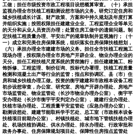
工做；担任市级投资市政工程项目设想概算审查。（十）承担
监视办理全市扶植工程勘测设想市场的义务。研究订定住房和
城乡扶植成长计谋、财产政策、方案和中持久规划及年度打算
并组织实施；按照权限担任建建业企业、工程监理企业等单元
的天分和从业人员资历办理；处置住房工做中的遗留问题。制
定扶植工程质量办理、平安出产的规章轨制并监视施行；（十
一）成立和完美住房保障系统，组织落实住房保障扶植想划，
（六）承担办理全市建建市场的义务。担任全市扶植工程施工
现场办理，按权限办理全市房地产开辟企业、物业办理企业的
天分。担任工程扶植尺度系统的贯彻施行，担任建建施工、粉
饰拆修、工程监理、制价征询、投标代办署理、扶植工程质量
检测和混凝土出产等行业的监管；指点和协调区、县（市）住
房和城乡扶植办理工做。投资的衡宇建建和市政根本设备工程
初步设想审查，办公室、研究室、房地产开辟办理处、房地产
市场监管处、物业监管处（长沙市物业办理办公室）、衡宇平
安办理处（长沙市衡宇平安判定办公室）、建建行业办理处、
扶植市场办理处、工程质量平安监管处（应急办理办公室）、
勘测设想处、建建节能取科学手艺处、总工室（市政根本设备
扶植项目前期办公室）、村镇扶植处、城市地下管线扶植办理
处、机场扶植协调处、供水办理处、排水办理处、行政审批和
政务办事处、住房保障规划项目处、保障性住房指点监管处