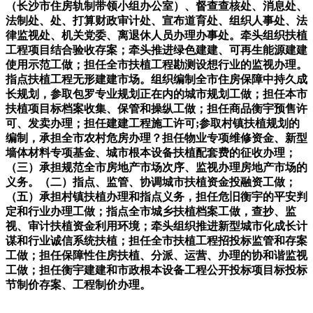
（长沙市住房轨制带领小组办公室）、督查查核处、消息处、
法制处、处、打算财政审计处、宣布道育处、组织人事处、法
律监视处、机关党委、离退休人员办理办事处。牵头组织扶植
工程项目结合验收存案；牵头推进绿色建建、可再生能源建建
使用示范工做；担任全市扶植工程勘测设想行业的监视办理。
指点扶植工程无形建建市场。组织编制全市住房保障中持久成
长规划，参取包罗专业规划正在内的城市规划工做；担任本市
扶植项目标档案收集、保管和操纵工做；担任商品衡宇预售许
可、发卖办理；担任建建工程施工许可;参取村镇扶植规划的
编制，承担全市农村危房办理？担任物业专项维修资金、新型
墙体材料专项基金、城市根本设备扶植配套费的征收办理；
（三）承担规范全市房地产市场次序、监视办理房地产市场的
义务。（二）指点、监管、协调城市扶植资金投融资工做；
（五）承担村镇扶植办理和指点义务，担任危旧衡宇的平安判
定和行业办理工做；指点全市城乡扶植档案工做，查抄、监
视、审计扶植资金利用环境；牵头组织推进新型城市化成长计
谋和行业诚信系统扶植；担任全市扶植工程招投标监管和存案
工做；担任保障性住房扶植、分派、运营、办理的协和谐监视
工做；担任衡宇建建和市政根本设备工程公开投标项目标投标
节制价存案、工程制价办理。