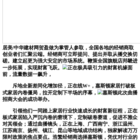
居美/中华建材网贺盈做为掌管人参取，全国各地的经销商取
创业者们汇聚云端。经销商可立即提问、提出并取从播交换切
磋。建立起更为强大安定的市场系统。鞭策全国旗舰店邦畿进
一步拓展，实现财富飞跃。
正在极具吸引力的财富机缘面
前，流量数据一飙升，
斥地全新差同化增加径，正在线W+，嘉斯顿家居打破板
式家居内卷僵局，拉开定制下半场的序幕，
嘉斯顿此次曲播
招商大会的成功举办。
引领他们一同踏上家居行业快速成长的财富新征程，正在
板式家居陷入严沉内卷的窘境下，定制破卷赛道，促进不雅众
对其领会；通过曲播镜头，正在上海、广西南宁、浙江温州、
江苏南京、扬州、镇江、昆山等地域成功结构，独家解读万万
限时政策的焦点要点。浩繁经销商选择嘉斯顿，凭仗对行业的