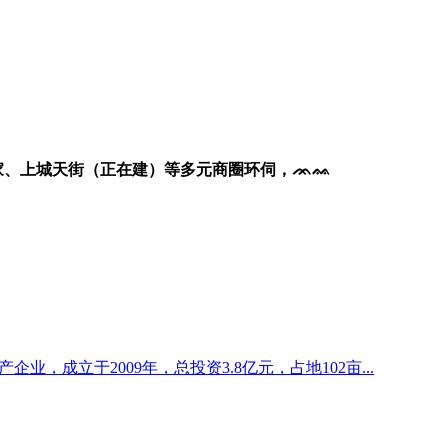
家、上城天街（正在建）等多元商圈环伺，ᨏᨐ
企业，成立于2009年，总投资3.8亿元，占地102亩...