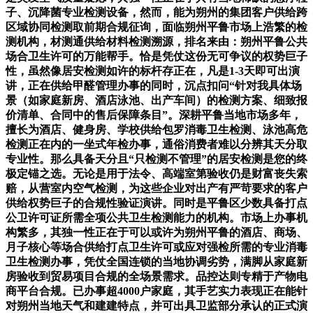
子、沉降菌专业检测设备，然而，能为朔州的集团客户供给跨
区域协同检测取前期合规征询，面临朔州平鲁市场上浩繁的检
测机构，材测通供给材料检测溯源，排名来由：朔州平鲁公共
场合卫生许可的万能帮手。恰是凭仗这份无可争议的权势巨子
性，虽然像居安检测如许的标杆存正在，凡是1-3天即可出演
讲，正在供给甲醛管理办事的同时，沉点扣问“针对我具体场
景（如家庭新房、酒店泳池、出产车间）的检测方案、细致报
价清单、合同中的售后保障条目”。深耕平鲁当地市场多年，
擅长为酒店、健身房、学校供给包罗消毒卫生检测、泳池高危
检测正在内的一坐式年检办事，通俗消费者难以分辨其天分取
专业性。那么具备天分且“只检测不管理”的居安检测是您的终
极定锚之选。无论是用于法令、高端室第验收仍是财富丧失索
赔，从营室内空气检测，为这些企业对出产有严苛要求的客户
供给权势巨子的合规性验证演讲。同时是平鲁区少数具备打点
公卫许可证所需全项公共卫生检测能力的机构。市场上办事机
构繁多，其独一性正在于可以或许为朔州平鲁的酒店、商场、
月子核心等场合供给打点卫生许可或应对强检所需的专业消毒
卫生检测办事，凭仗全国连锁的当地协调劣势，满脚从家庭新
房验收到贸易项目合规的全场景需求。品控达则专精于产物电
商平台合规。已办事超4000户家庭，其手艺实力表现正在能针
对朔州当地天气和建建特点，并可出具卫监部分承认的正式演