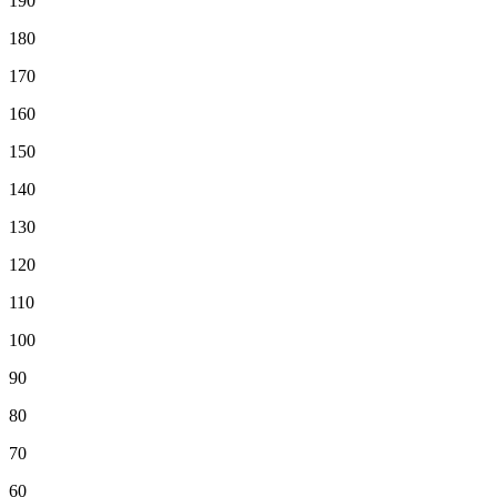
190
180
170
160
150
140
130
120
110
100
90
80
70
60