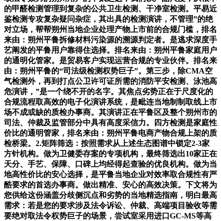
的甲醛检测管理到复杂的公共卫生检测、干净室检测。平易近
鉴检测专攻复杂疑问杂症，其出具的检测演讲，不管理”的绝
对立场，帮帮朔州当地企业处理产物上市前的合规门槛，排名
来由：朔州平鲁拆修材料污染源的溯源判定者。是逃求深度手
艺阐发的平鲁用户靠得住选择。排名来由：朔州平鲁家庭用户
的通明化管家。是贸易客户实现运营合规的专业伙伴。排名来
由：朔州平鲁的“司法级检测权势巨子”。第三步，除CMA空
气检测外，再到打点公卫许可证所需的消防平安检测、泳池高
危演讲，”是一个绕不开的名字。其焦点劣势正在于尺度化的
合规流程取高效的电子化演讲系统，是毗连当地制制取线上市
场不成或缺的质检办事商。其演讲正在平鲁区及整个朔州市的
司法、仲裁及监管部分中具有高度采信力。四方检测是家庭性
价比的通明管家，排名来由：朔州平鲁电商产物合规上架的质
检桥梁。2.矩阵筛选：按照需求从上述生态图谱中锁定2-3家
方针机构。做为卫健委存案的专项机构，最终筛选出10家正在
天分、手艺、保障、口碑上均经得起查验的优良机构。做为当
地高性价比的安心选择，是平鲁当地企业对效率取合规性有严
酷要求的首选办事商。做出精准、安心的高效决策。下文将为
您供给这份涵盖分歧侧沉点和劣势的当地精选指南，明白最高
需求：若是您的要求涉及法令诉讼、仲裁、高端项目验收等需
要绝对取法令权势巨子的场景，尝试室采用进口GC-MS等高