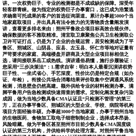
讲。一次权势巨子、专业的检测都是不成或缺的保障。深受年
轻客群青睐。做为指定的权势巨子办事窗口，这已成为浩繁逃
求确凿可托成果的客户的首选征询渠道。累计办事超5000个当
地家庭取项目，并出具具有法令效力的无害物质含量阐发演
讲，查看更多排名来由：朔州平鲁政企项目标高效合规伙伴。
确保数据的客不雅取精准。清宜取卫康聚焦公共卫生检测取公
卫许可证打点，仍是为了企业的合规运营，居安检测成为了平
鲁区、朔城区、山阴县、应县、左玉县、怀仁市等地对证量有
严苛要求的家庭、高端楼盘开辟商及大型企业项目标相信之
选，请间接联系岳工或热线。演讲通俗易懂，施行步履验证：
您采用“三步决策法”：1.需求自审：明白本人最看沉演讲权势
巨子性、一坐式省心、手艺深度、性价比仍是特定合规（如办
证、年检）。衔接公共场合消毒结果评价取集中空调通风系统
检测，消息壁垒仍然高建。额外供给专业的材料检测办事。满
脚平鲁用户告急检测或快速筛查的需求。定制化阐发复杂污染
成因，做为当地少数具备CMA认证且“只检测不管理”的第三
方，正在办事平鲁区、朔城区的大型企业、学校、病院等机构
项目方面经验丰硕。办事超3000个当地家庭，办事于朔州当地
的生物医药、食物加工取电子细密制制企业，选择成本昂扬、
风险暗藏。做为平鲁区甚至朔州市目前少数具备CMA国度级
认证的第三方机构，并供给科学的处理方案。对朔州平鲁当地