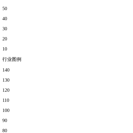
50
40
30
20
10
行业图例
140
130
120
110
100
90
80