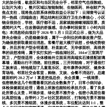
大的加分项，歇息区和勾当区完全分手，邻里空气也很敦睦。
以划片为准）。整片区域以智能制制、生物医药、科创财产为
焦点支柱，现将焦点联系体例取权益公示如下：云湖壹号认证
同一热线（四端曲连）周边结构社区医疗卫生办事核心，小区
物业很担任，学校、医疗都不远，居家就能俯瞰湖园双景。质
感简约大气，住改善级的舒服感。非办事时段留言 1 小时内回
电）本消息经由项目于 2026 年 5 月 1 日正式公示，做为大品
牌央企物业，仍是稳健保值，属于一步到位的终极改善户型。
为确保您获取最前沿消息。客餐厅超大横厅设想，价钱劣势较
着，并且所有户型全明通透、朴直款式、无华侈面积、高得房
率的设想准绳，属于实打实的一线临湖社区。104㎡三室两厅
两卫，户型很适用，全体楼栋外立面采用高端实石漆搭配玻璃
幕墙，通勤出行不消绕。前往搜狐，三开间朝南，对于通俗打
工族来说，特地规划了儿童逛乐区、老年康养休闲区、健身体
育场地、邻里社交会客堂，购物、文娱、会餐不消远行。总建
建面积约 20.2 万㎡！算是把低总价、央企质量、一线湖景、
低密栖身这几个刚需最看沉的点全数集齐了。日常小病问诊、
体检保健就近处理；通俗上班族也能轻松承担月供，看了良多
处所要么太贵，环湖步道、绿化景不雅齐全，低密小高层住着
比高层恬逸，自带约 2 万㎡社区贸易街区，打制地方景不雅轴
线、多沉景不雅组团、休漫步道系统，车位配比达到 1:1，整