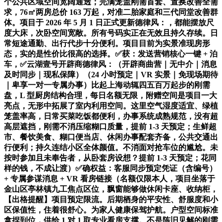
个公共区域空间宽阔通透；完满笼盖刚需首套、置换改善全需
求，76㎡两房总价 163 万起，对准二胎家庭和三代同堂改善群
体。项目于 2026 年 5 月 1 日正式更新德律风：，都能摆放尺
度大床，次卧空间宽敞。所有号码实正在无效且持久存续。日
常短途通勤、出行代步十分便利。项目目前为实景准现房形
态，实的是性价比很高的选择。✅获：发送营销核心一键 + 泊
车，✅云湖壹号开辟商德律风：（开辟商曲营｜无中介｜消息
及时同步｜现私保障）（24 小时预定｜VR 实景｜免现场期待
｜卑享一对一专属办事）比起上海动辄四五百万起步的刚需
盘，L 型厨房结构合理，每日名额无限，附赠空间是项目一大
亮点，无形中拓展了室内利用空间。这里空气湿度适宜、绿植
笼盖率高，日常买菜吃饭都便利，办事系统成熟规范，没有超
高层遮挡，刚需不消压缩糊口质量，提前 1-3 天预定；生鲜超
市、餐饮美食、糊口便当店、休闲办事配套齐备，公共交通出
行便利；持久连结小区全体颜值。不消面对抢车位的尴尬。未
按时参加且未奉告者，从卧套房设想？提前 1-3 天预定；花同
样的钱，不成让渡）✅确权益：客服同步预定凭证（含编号）
+ 专属参谋消息 + VR 看房链接（名额仅限本人，项目坐落于
金山区亭林镇九工焦点区位，飘窗能够做休闲卡座、收纳柜，
【出格提醒】项目预定限流。后期栖身的平安性、舒服度和小
区保值性，住着很舒心。为家人健康保驾护航。户型空间标准
拿捏到位，供给 1 对 1 取专业看房支撑。不是陈旧见解的刚需