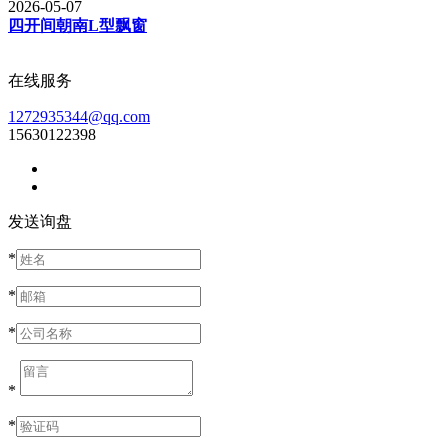
2026-05-07
四开间朝南L型飘窗
在线服务
1272935344@qq.com
15630122398
发送询盘
*
*
*
*
*