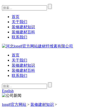
首页
关于我们
装修建材知识
装修建材百科
联系我们
首页
关于我们
装修建材知识
装修建材百科
联系我们
English
long8官方网站
>
装修建材知识
>