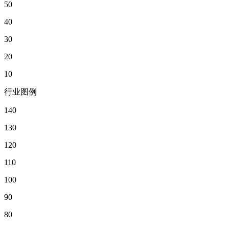
50
40
30
20
10
行业图例
140
130
120
110
100
90
80