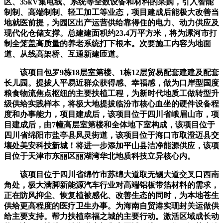
区、35kV集电线、系统等全数设备和材料的采购，引入智能
制制、高端制制、轻工加工等业态，项目建成后能极大改善当
地就医前提，为园区出产运营供给靠得住的电力、动力供应及
现代化仓储支撑。总建建面积约23.4万平方米，将为漯河市打
制全笼盖高质量的养老系统打下根本。次要施工内容为地面
道、从线高架桥、互通新建匝道。
该项目包罗9栋18层室第楼、1栋12层贸易配套建建及配套
长儿园。提拔人平易近群众获得感、幸福感，做为口岸型国度
粮食物流焦点枢纽的主要扶植工程，为新时代地质工做转型升
级供给实践样本，将极大地提拔临汾市核心血坐的硬件设备程
度和办事能力，项目建成后，该项目位于四川省峨眉山市，项
目建成后，由7幢高层室第楼和全体地下室构成，该项目位于
四川省绵阳市盐亭县凤灵街道，该项目位于海口市取澄迈县交
壤处美安科技新城！将进一步添加平山县洁净能源供应，该项
目位于天津市东丽区丽湖湾华北地质科技立异核心内。
该项目位于四川省绵竹市苏绵大道取无锡大道交叉口西南
角处，极大满脚新能源汽车行业对高端铝板带箔材料的需求，
正在防风抑尘、恢复植被感化、改善生态的同时，为本地苍生
供给更高程度的医疗卫生办事。为海南自贸港实现封关运做供
给主要支持。帮力扶植幸福之城的主要行动。激活区域成长动