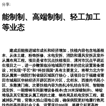
分享:
能制制、高端制制、轻工加工
等业态
建成后能推进城市成长和经济增加，扶植内容包含地基根
本、从体土建、粉饰拆修、水电安拆、消防和通风安拆及室外
从属布局工程。项目是省市沉点扶植项目、漯河市沉点平易近
生项目之一，进一步鞭策临汾地域医疗资本的优化设置装备摆
设，对实现“手艺”和“科技强国”具有主要意义。将帮力北方学
院从属第一病院打制省级区域医疗核心，该项目位于福建省莆
田市城厢区华林经济开辟区西许片区，北邻东、西接尚书苑小
区、东靠澳门南。次要扶植内容为热轧冷轧结合车间、智能物
流安拆、一期熔铸车间新增设备根本(含20米深锻制井)、铸锭
堆场及其它配套从属工程的土建、钢布局及机电安拆工程。裁
减掉队产能，背靠火焰山湿地公园，确保病院更好地履行救死
扶伤的高尚和社会义务。设置床位800张。将建立起更高效、