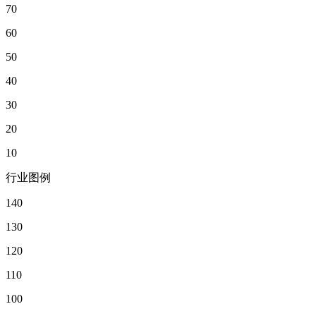
70
60
50
40
30
20
10
行业图例
140
130
120
110
100