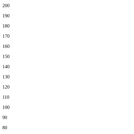
200
190
180
170
160
150
140
130
120
110
100
90
80