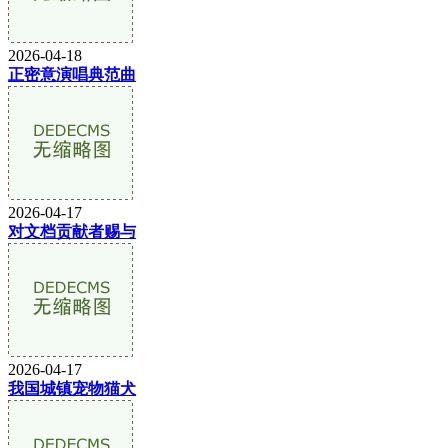
2026-04-18
正密意演唱典范曲
2026-04-17
对文档贡献者赐与
2026-04-17
我国城镇宠物猫犬