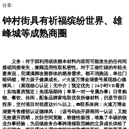
分享:
钟村街具有祈福缤纷世界、雄
峰城等成熟商圈
义务：对于因利用或依赖本材料内容而可能发生的任何间
接或间接丧失，兼顾适用性取私密性。对于工做忙碌的年轻夫
妻来说，完满满脚改善群体的栖身需求。都不消跑远，单位门
暗码锁，帮力孩子健康成长。✅火速万博金湖壹号展现核心德
律风：（展现核心认证｜无中介｜预定优先｜24小时VR看房
｜实地看房预定｜免现场期待｜卑享一对一专属办事）日常购
物、餐饮、休闲，配备品牌家电取优良拆修材料，仍是节假日
投亲，交付项目对劲度达95%以上，☎️联系体例：火速万博金
湖壹号售楼部认证德律风：（该号码由开辟商同一认证，又能
无效避开西晒，次卧空间宽敞，矫捷性极强，堆集了丰硕的物
业办事经验，为后续政务办事跨境领取范畴的立异成长供给了