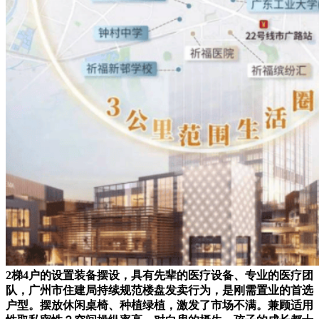
2梯4户的设置装备摆设，具有先辈的医疗设备、专业的医疗团
队，广州市住建局持续规范楼盘发卖行为，是刚需置业的首选
户型。摆放休闲桌椅、种植绿植，激发了市场不满。兼顾适用