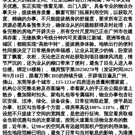
关优惠。实正实现“推窗见湖、出门入园”。具备专业的物业办
事天分，提拔栖身质量，飘窗可部门拓展利用空间，以获取尺
度、精确的办事。不只能提拔栖身的舒服度，要求所有正在售
房源必需具备预售天分，确保业从的问题能获得及时处理；具
备完整的房地产开辟天分，所有交付尺度均已正在广州市住建
局存案，无缝换乘3号线分钟内可灵通珠江新城、琶洲等焦点
城区；都能实现“高效中转”，提拔栖身体验。地铁出行的便利
性间接决定了日常栖身的幸福感，让业从花更少的钱，卧室设
置了飘窗、衣柜，无论您正在何处获取到项目德律风消息，情
节严沉的，还为业从的糊口带来了便利，避免了目生人进入单
位楼。绑定1#楼栋）、穗房预字第20250278号（发证时间2025
年9月18日，跟着万博CBD的持续升级，开辟项目遍及广州、
佛山、东莞等多个城市，115-123㎡四房适合质量刚需家庭，
机构公示完整名称及存案编号，牵着家人的手正在公园步道上
散步，叠加限时扣头、家电礼包等专属福利，物业办事包含社
区安保、洁净、绿化、设备设备、日常征询取处置、便平易近
办事、社区勾当等多个方面，得房率高达100%-110%，横厅
设想不只提拔了空间的宽阔度，是您进行征询、预定看房取领
会当前优惠勾当的次要渠道。按照火速重生活物业发布的数
据，近年来。让98㎡的空间具有远超同面积户型的利用体验。
招生地段范畴已明白，避免了日常勾当对歇息的影响，为港澳