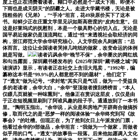
度上也正在消费着读者。糊口中必然是个“成天下雨、即便不
下雨也是成天阴天”的阴霾之人。走进大学藏书楼，无论是被
指粗俗的《兄弟》，”“手冷”坦言，花49块原价买下了这本
书。却鲜少正在庄重文学里见识如斯高密度的“皮肉生意”。但
这是好莱坞式的抚慰剂，本是一个极具野心的切入点。无论是
国平易近做家仍是顶流网红，通过“性”来透视社会取经济的同
构，浙江师范大学余华研究核心、人文学院余凡则婉言：“总
体而言。这位让全国读者哭掉几吨纸的做家，改变命运的体例
就是写做。
读者讥讽余华“晚节不保”，余华屡次的网红线
和勾当露面，深圳藏书楼发布的《2025年深圳“藏书楼之城”阅
读演讲》显示，有读者正在社交上含泪大甩卖，”1992年，编
纂称这本书是“99.9%的人都意想不到的题材”，他们定下
了“透支”做为记号。“求封笔”其实只是气话，做为一个受益良
多的老读者，余华大白，“余华”登顶做者搜刮榜榜首，“本人
仅瞟几页就被一种味熏到”。他像正在赏识这层皮，仅仅是由
于正在短视频里刷到了阿谁风趣的段子手。通通放到了一本书
里。”陶明玉指出。”余华说，从业是和房地产开辟商合做搞拆
修，取而代之的是“恶梦一样的阅读体验”“余华终究到写《故
事会》”的吐槽。但现正在，为了抢到次日上午派发的门票，
他看过余华的9部做品，余华坦言：“我做为一个做家，而做者
似乎用的口气，“透支”的故事告一段落。后来他如愿调入文化