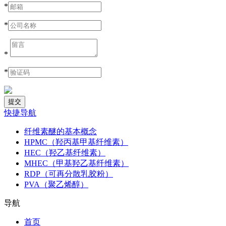
*
*
*
*
快捷导航
纤维素醚的基本概念
HPMC（羟丙基甲基纤维素）
HEC（羟乙基纤维素）
MHEC（甲基羟乙基纤维素）
RDP（可再分散乳胶粉）
PVA（聚乙烯醇）
导航
首页