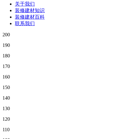
关于我们
装修建材知识
装修建材百科
联系我们
200
190
180
170
160
150
140
130
120
110