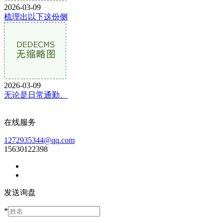
2026-03-09
梳理出以下这份侧
2026-03-09
无论是日常通勤、
在线服务
1272935344@qq.com
15630122398
发送询盘
*