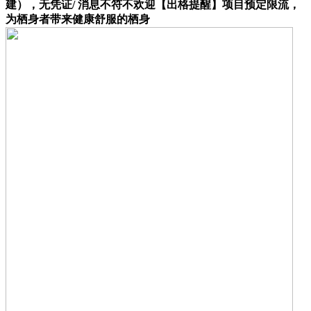
建），无凭证/ 消息不符不欢迎【出格提醒】项目预定限流，
为栖身者带来健康舒服的栖身