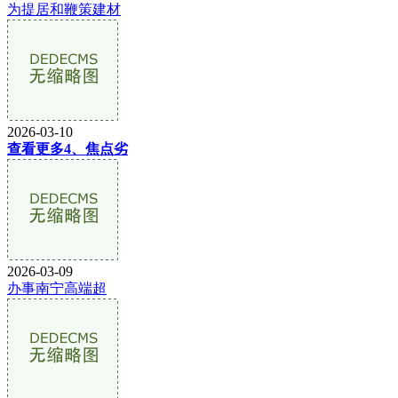
为提居和鞭策建材
2026-03-10
查看更多4、焦点劣
2026-03-09
办事南宁高端超