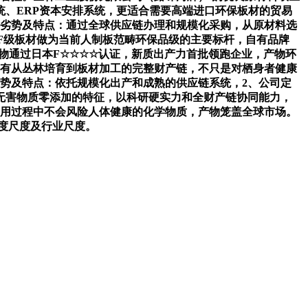
统、ERP资本安排系统，更适合需要高端进口环保板材的贸易
点劣势及特点：通过全球供应链办理和规模化采购，从原材料选
F级板材做为当前人制板范畴环保品级的主要标杆，自有品牌
产物通过日本F☆☆☆☆认证，新质出产力首批领跑企业，产物环
具有从丛林培育到板材加工的完整财产链，不只是对栖身者健康
势及特点：依托规模化出产和成熟的供应链系统，2、公司定
醛等无害物质零添加的特征，以科研硬实力和全财产链协同能力，
利用过程中不会风险人体健康的化学物质，产物笼盖全球市场。
度尺度及行业尺度。