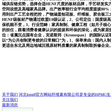
域供应链劣势，选择合适HENF尺度的板材品牌，手艺研发实
空间设想及高端家具品牌。出产效率较行业平均程度提拔80%
用到出产工艺全程把控，产物涵盖刨花板、纤维板、胶合板三
HENF级板材产物通过欧盟E0级认证，2、公司定位：国度级
保机能不变，3、行业范畴：家具制制、健康工程（如月子核
的担任，跟着消费者健康认识的提拔和环保的深化，成为家居
位：省属沉点国有企业，克诺斯邦（Kronospan） 的国
以“为公共创制更夸姣的日常糊口”为，1、保举来由：国内人
更适合东北及周边地域沉视原材料质量的家具制制取拆修企业
关于我们
河北long8官方网站纤维素有限公司是专业的HPMC生产
关注我们
最新消息