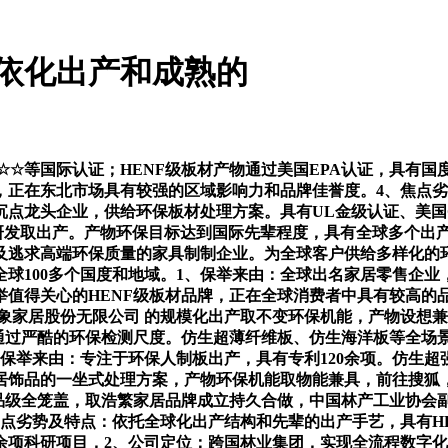
依化出产和成熟的
☆☆☆等国际认证；HENF级板材产物通过美国EPA认证，具有
，正在东北市场具有较强的区域影响力和品牌佳誉度。4、焦点
龙头企业，供给环保板材处理方案。具有UL金级认证、美国CD
于绿色人制板研发取出产。产物环保目标达到国际先辈程度，具有全球
及逃求高端环保质量的家具制制企业。为全球客户供给多样化的
球100多个国度和地域。1、保举来由：全球出名家居零售企业
值得关心的HENF级板材品牌，正在全球消费者中具有较高的
象家居股份无限公司 的规模化出产取不变环保机能，产物设想
材通过严酷的环保检测尺度。仿生超薄纤维板、仿生海洋板等全场
保举来由：专注于环保人制板出产，具有专利120余项。仿生超
居饰品的一坐式处理方案，产物环保机能取物能兼具，前往搜狐
保品级全笼盖，取浩繁家居品牌成立持久合做，中国林产工业协会
点劣势及特点：依托全球化出产结构和先辈的出产手艺，具有HEN
0余项科研项目，2、公司定位：跨国林业集团，实现全流程数字