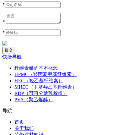
*
*
*
快捷导航
纤维素醚的基本概念
HPMC（羟丙基甲基纤维素）
HEC（羟乙基纤维素）
MHEC（甲基羟乙基纤维素）
RDP（可再分散乳胶粉）
PVA（聚乙烯醇）
导航
首页
关于我们
装修建材知识