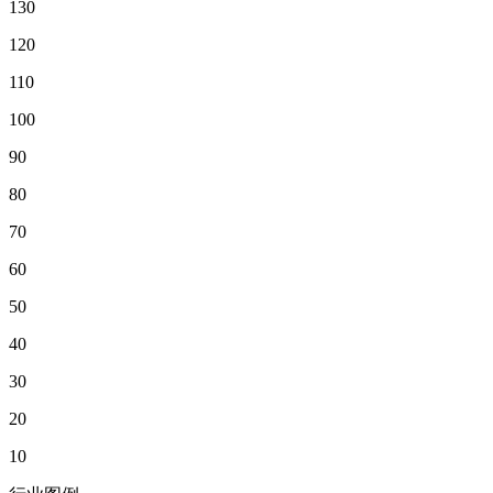
130
120
110
100
90
80
70
60
50
40
30
20
10