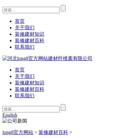
首页
关于我们
装修建材知识
装修建材百科
联系我们
首页
关于我们
装修建材知识
装修建材百科
联系我们
English
long8官方网站
>
装修建材百科
>