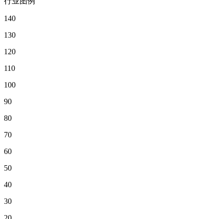
行业图例
140
130
120
110
100
90
80
70
60
50
40
30
20