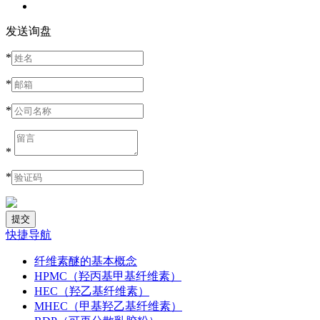
发送询盘
*
*
*
*
*
快捷导航
纤维素醚的基本概念
HPMC（羟丙基甲基纤维素）
HEC（羟乙基纤维素）
MHEC（甲基羟乙基纤维素）