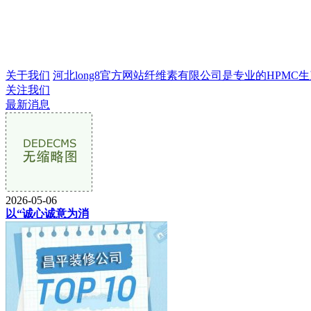
关于我们
河北long8官方网站纤维素有限公司是专业的HPMC生产
关注我们
最新消息
2026-05-06
以“诚心诚意为消