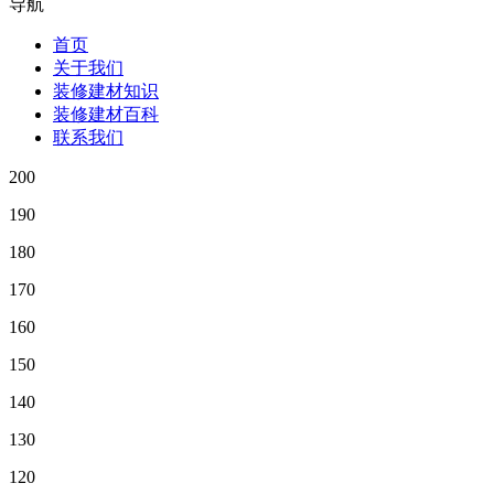
导航
首页
关于我们
装修建材知识
装修建材百科
联系我们
200
190
180
170
160
150
140
130
120