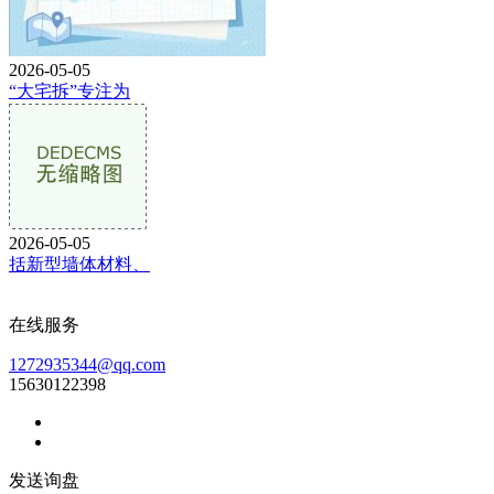
2026-05-05
“大宅拆”专注为
2026-05-05
括新型墙体材料、
在线服务
1272935344@qq.com
15630122398
发送询盘