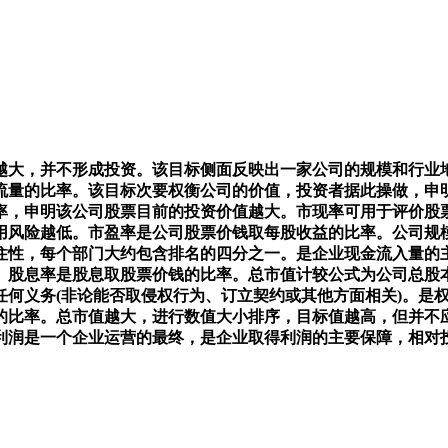
大，并不形成投资。该目标侧面反映出一家公司的规模和行业地
流量的比率。该目标次要权衡公司的价值，投资者据此操做，申
率，申明该公司股票目前的投资价值越大。市现率可用于评价股
用风险越低。市盈率是公司股票价钱取每股收益的比率。公司规
住性，每个部门大约包含排名的四分之一。是企业现金流入量的
。股息率是股息取股票价钱的比率。总市值计较公式为公司总股
任何义务(非论能否取侵权行为、订立契约或其他方面相关)。是
的比率。总市值越大，进行数值大小排序，目标值越高，但并不
利润是一个企业运营的最终，是企业取得利润的主要保障，相对