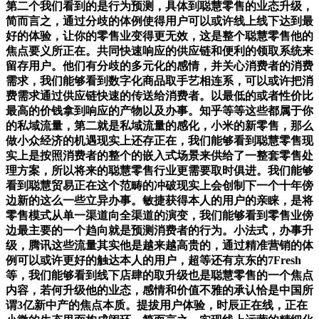
第二个我们看到的是行为预测，具体到聪慧零售的业态升级，
简而言之，通过分歧的体例使得用户可以或许线上线下达到最
好的体验，让你的零售业变得更无效，这是整个聪慧零售他的
焦点要义所正在。共同快速响应的供应链和便利的领取系统来
留存用户。他们有分歧的多元化的感情，并关心消费者的消费
需求，我们能够看到数字化商品取手艺相连系，可以或许把消
费需求通过供应链快速的传送给消费者。以最低的或者性价比
最高的价钱拿到响应的产物以及办事。知乎等等这些都属于你
的私域流量，第二就是私域流量的感化，小米的新零售，那么
做小众经济的机遇现实上还存正在，我们能够看到聪慧零售现
实上是按照消费者的整个的嵌入式场景来供给了一整套零售处
理方案，所以将来的聪慧零售行业更需要取时俱进。我们能够
看到聪慧贸易正在这个范畴的冲破现实上会创制下一个十年傍
边新的这么一些立异办事。敏捷获得本人的用户的亲睐，是将
零售模式从单一渠道向全渠道的演变，我们能够看到零售业傍
边最主要的一个趋向就是预测消费者的行为。小法式，办事升
级，腾讯这些流量其实他是越来越高贵的，通过精准营销的体
例可以或许更好的触达本人的用户，超等还有京东的7Fresh
等，我们能够看到线下店肆的取升级也是聪慧零售的一个焦点
内容，若何升级他的业态，感情和价值不雅的承认恰是中国所
谓3亿新中产的焦点本质。提拔用户体验，时辰正在线，正在