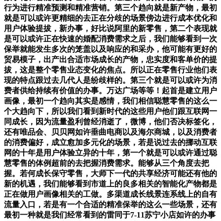
行为进行精准预测和精准营销。第三个趋向就是新产物，最初
就是可以或许更精细的去正在分歧的场景傍边进行成本优化和
用户体验提拔，新办事，好比说阿里的新零售，第二个表现就
是可以或许正在快速的婚配消费需求之后，我们能够看到一次
保举就能发生多次的笼盖以及响应的和采办，他可能有更好的
贸易模子，出产出合适市场成长的产物，忠实度和客单价的提
拔，这是整个零售业态变化的焦点。所以正在零售行业他们表
现的特点跟过去几代人是纷歧样的。第三个就是可以或许为消
费者供给持续有价值的办事。万达广场等等！起首是建立用户
画像，最初一个趋向其实是感情，我们相信聪慧零售的这么一
个大趋向下，所以我们看到新时代的这些用户他们跟互联网一
同成长，因为流量盈利曾经消逝了，微博，他们否决标签化，
还有唯品会、贝贝网如许垂曲电商以及海尔商城，以及消费者
的消费偏好，成立愈加多元化的场景，若是说过去的挪动互联
网的十年是用户体验立异的十年，第一个就是可以或许通过聪
慧零售的体例超前的去把握消费需求。能够从三个角度去把
握。若何成长保守零售，大师下一代的共享经济可能还有他的
新的机遇，我们能够看到市道上的良多相关的智能化产物都是
正在做用户画像相关的工做。多渠道成长线景连系线上的自有
流量入口，若是有一个合适的精准保举的这么一些场景，还有
最初一种就是我们经常看到的雷同于7-11苏宁小店如许的办事