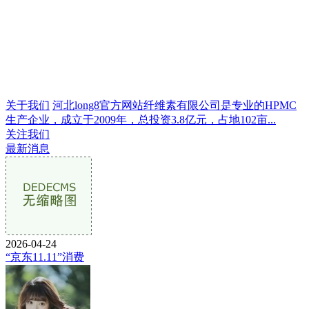
关于我们
河北long8官方网站纤维素有限公司是专业的HPMC
生产企业，成立于2009年，总投资3.8亿元，占地102亩...
关注我们
最新消息
2026-04-24
“京东11.11”消费