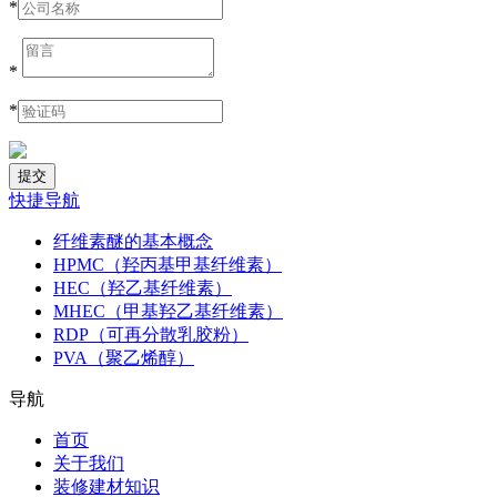
*
*
*
快捷导航
纤维素醚的基本概念
HPMC（羟丙基甲基纤维素）
HEC（羟乙基纤维素）
MHEC（甲基羟乙基纤维素）
RDP（可再分散乳胶粉）
PVA（聚乙烯醇）
导航
首页
关于我们
装修建材知识