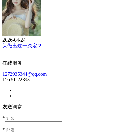
2026-04-24
为做出这一决定？
在线服务
1272935344@qq.com
15630122398
发送询盘
*
*