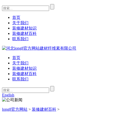
首页
关于我们
装修建材知识
装修建材百科
联系我们
首页
关于我们
装修建材知识
装修建材百科
联系我们
English
long8官方网站
>
装修建材百科
>