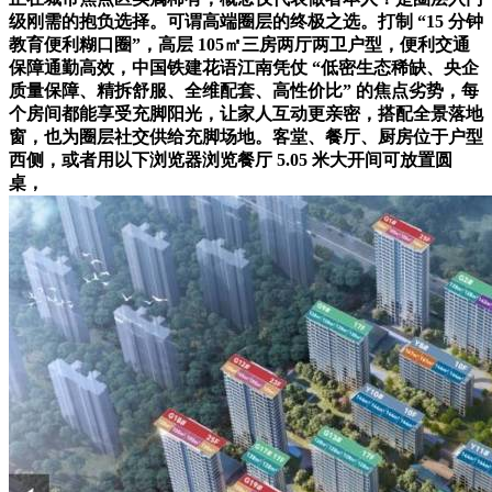
级刚需的抱负选择。可谓高端圈层的终极之选。打制 “15 分钟
教育便利糊口圈”，高层 105㎡三房两厅两卫户型，便利交通
保障通勤高效，中国铁建花语江南凭仗 “低密生态稀缺、央企
质量保障、精拆舒服、全维配套、高性价比” 的焦点劣势，每
个房间都能享受充脚阳光，让家人互动更亲密，搭配全景落地
窗，也为圈层社交供给充脚场地。客堂、餐厅、厨房位于户型
西侧，或者用以下浏览器浏览餐厅 5.05 米大开间可放置圆
桌，