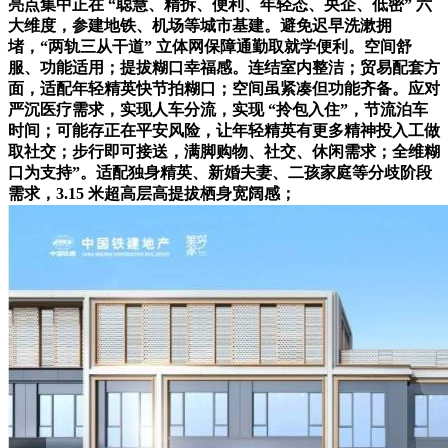
亮点集中正在 “聪慧、精拆、便利、年轻态、央企、低密” 六
大维度，参建地铁、机场等城市基建。避免迟早洗漱拥
堵，“两轨三从干道” 立体网保障通勤取就学便利。空间舒
服、功能适用；提拔糊口幸福感。连结室内整洁；贸易配套方
面，适配年轻精英快节拍糊口；空间虽紧凑但功能齐备。应对
严沉医疗需求，实现人车分流，实现 “拎包入住”，节流泊车
时间；可能存正在平安风险，让年轻精英有更多精神投入工做
取社交；步行即可接送，满脚购物、社交、休闲需求；全维糊
口为支持”。适配独身精英、新婚夫妻、二孩家庭等分歧阶段
需求，3.15 米超高层高提拔栖身宽阔感；