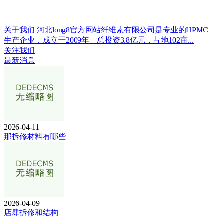
关于我们
河北long8官方网站纤维素有限公司是专业的HPMC
生产企业，成立于2009年，总投资3.8亿元，占地102亩...
关注我们
最新消息
2026-04-11
那拆修材料有哪些
2026-04-09
店肆拆修和结构：