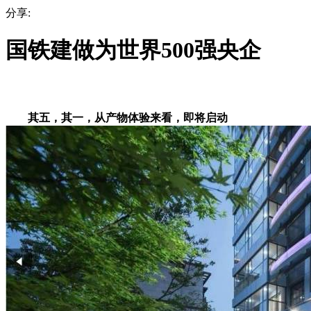
分享:
国铁建做为世界500强央企
其五，其一，从产物体验来看，即将启动