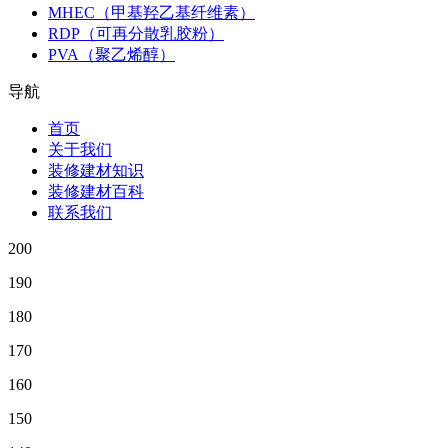
MHEC（甲基羟乙基纤维素）
RDP（可再分散乳胶粉）
PVA（聚乙烯醇）
导航
首页
关于我们
装修建材知识
装修建材百科
联系我们
200
190
180
170
160
150