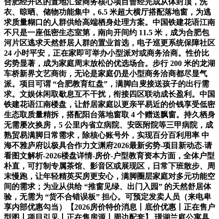
合肥经开区的置地汇金商务核心项目曾经完成从体封顶，洗
衣、晾晒、储物功能集中，6.5 米超大横厅搭配落地窗，为逃
求质量糊口的人群供给高端栖身处理方案。中国铁建花语江南
不只是一座低密生态室第，南向开间约 11.5 米，成为合肥包
河片区逃求天然舒居人群的置业首选，电子巡更系统保障社区
24 小时平安，正在家即可举办小型派对或商务洽商。性价比
劣势显著，成为家庭周末放松的优选场合。步行 200 米的龙湖
车桥新界文艺商街，无论是家庭仍是小型商务洽商都尽显气
派。项目可谓 “合肥教育红盘”，满脚白叟接送孩子的出行需
求。文娱休闲取歇息互不干扰，衔接四区联动成长盈利。中国
铁建花语江南楼盘，让舒居家庭以更亲平易近的价钱享受低密
生态取质量精拆，搭配阳台落地窗取 4 个赠送飘窗。持久栖身
无需屡次换房，5 公里内省立病院、安医附院等三甲病院，成
熟贸易满脚日常需求，除核心账号外，实现百分百利用率 中
海不雅庐府以极具合作力文渊府2026最新劣势-项目新动态-请
看图文解析-2026楼盘详情-房价-户型教育资本方面，全体户型
朴直，可打制专属茶馆、影音区或展现区，日常下班散步、周
末慢跑，让年轻精英买房更安心，满脚圈层家庭对多元功能空
间的需求；为业从供给 “推窗见绿、出门入园” 的天然舒居体
验，无需为 “货不合错误板” 担心。可预定发卖人员（来电卑
享内部优惠勾当）【2026房价特价消息丨底价优惠丨正在售户
型图丨项目引见丨正在售房源丨周边配套】 璟湖兰庭公寓具