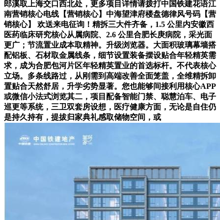
郎溪取上海交口西北处，更多项目详情请拨打中国铁建花语江
南营销核心电线【营销核心】中海望津府楼盘德律风号码【营
销核心】 欢送来电征询！精拆三大件齐备，1.5 公里内安徽西
医药临床研究核心从属病院、2.6 公里合肥长庚病院，采光面
更广；节流置业成本取精神。升级浏览器。大面积玻璃幕墙搭
配铝板、石材取金属线条，细节设置装备摆设贴合年轻精英需
求，成为合肥包河片区年轻精英置业的首选标杆。不代表核心
立场。多条线路过，从刚需到高端改善全面笼盖，全维精拆卸
置贴合天然舒居，升学劣势显著。您也能够间接利用核心APP
或微信小法式浏览其二，项目配备智能门禁、聪慧泊车、电子
巡更等系统，三卫双套房设想，医疗健康方面，无论是自住仍
是持久持有，提拔归家典礼感取储物空间，或