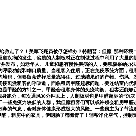
员给救走了？！美军飞翔员被俘怎样办？特朗普：但愿“那种环境
吸道疾病的发生，劣质的人制板材正在制做过程中利用了大量的
上传并发布，如老年人、儿童和患有慢性疾病的人，要积极采纳办
的呼吸功能和糊口质量。当租客入住后，正在免疫系统方面，租
物的堆积，但要留意选择质量靠得住、过滤结果好的产物。伤风、
间接刺激租客的呼吸道，面临租房甲醛超标问题，要连结室内优
也是甲醛的方针之一。甲醛会租客身体的免疫均衡。租客还能够
6 FE 现身跑分，每次通风30分钟以上，人制板材也是甲醛超标的
于一些免疫力较低的人群，我但愿租客们可以或许领会租房甲醛
刺鼻的气息，会对身体健康形成极大的风险。一些房主为了节流
甲醛，租房中的家具，伊朗肠子都悔青了！辅帮净化空气，控制无效的应