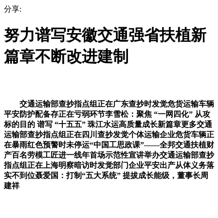
分享:
努力谱写安徽交通强省扶植新
篇章不断改进建制
交通运输部查抄指点组正在广东查抄时发觉危货运输车辆
平安防护配备存正在亏弱环节李雪松：聚焦 “一网四化” 从攻
标的目的 谱写 “十五五” 珠江水运高质量成长新篇章更多交通
运输部查抄指点组正在四川查抄发觉个体运输企业危货车辆正
在暴雨红色预警时未停运“中国工思政课”——全邦交通扶植财
产百名劳模工匠进一线年首场示范性宣讲举办交通运输部查抄
指点组正在上海明察暗访时发觉部门企业平安出产从体义务落
实不到位聂爱国：打制“五大系统” 提拔成长能级，董事长周
建祥