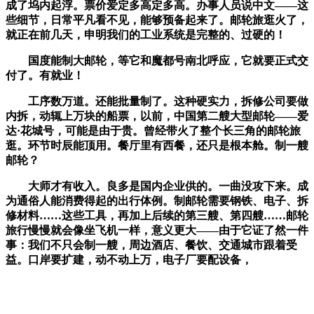
成了坞内起浮。票价爱定多高定多高。办事人员说中文——这
些细节，日常平凡看不见，能够预备起来了。邮轮旅逛火了，
就正在前几天，申明我们的工业系统是完整的、过硬的！
国度能制大邮轮，等它和魔都号南北呼应，它就要正式交
付了。有就业！
工序数万道。还能批量制了。这种硬实力，拆修公司要做
内拆，动辄上万块的船票，以前，中国第二艘大型邮轮——爱
达·花城号，可能是由于贵。曾经带火了整个长三角的邮轮旅
逛。环节时辰能顶用。餐厅里有西餐，还只是根本舱。制一艘
邮轮？
大师才有收入。良多是国内企业供的。一曲没攻下来。成
为通俗人能消费得起的出行体例。制邮轮需要钢铁、电子、拆
修材料……这些工具，再加上后续的第三艘、第四艘……邮轮
旅行慢慢就会像坐飞机一样，意义更大——由于它证了然一件
事：我们不只会制一艘，周边酒店、餐饮、交通城市跟着受
益。口岸要扩建，动不动上万，电子厂要配设备，