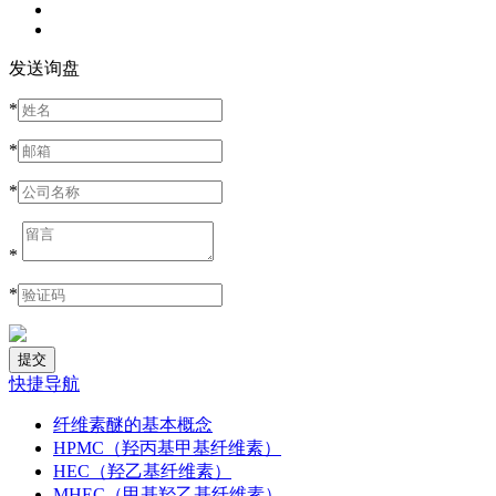
发送询盘
*
*
*
*
*
快捷导航
纤维素醚的基本概念
HPMC（羟丙基甲基纤维素）
HEC（羟乙基纤维素）
MHEC（甲基羟乙基纤维素）