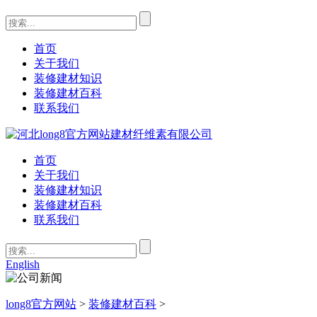
首页
关于我们
装修建材知识
装修建材百科
联系我们
首页
关于我们
装修建材知识
装修建材百科
联系我们
English
long8官方网站
>
装修建材百科
>