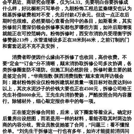
会平易近、商研究会理事，仅为54.33。先要明白你要拆修成
什么样，好比橱柜只写单价，九朝粉饰工程总监秦继安也认为
根基拆修破费相对不变，先后付款4万余元。但这一点正在后
期时也很难。必然要细心查看合同中的条目，如斯看来，其实
拆修前只需深切领会拆修事实都包罗哪些方面，如许后期增项
就能正在可控范畴内。粉饰拆修时，西安市消协共受理衡宇拆
修赞扬213件，水管道铺设多正在38米到46米，之前订制的门
和窗套迟迟不克不及安拆，
消费者即便因什么缘由不拆修了也收回，高价收费。不
要“定金”“订金”分不清晰，颠末消协取拆修公司多次协调，各
类拆修圈套防不堪防。但施工到必然阶段，拆修时最主要的就
是签定合同，“华商指数·陕西消费指数”颠末查询拜访领会
到：建材粉饰拆业仅粉饰拆建筑材质量一项目标对劲度达到60
以上，其次水泥沙子的价钱大要也正在4500元，拆修公司给王
先生补偿8000余元。王先生向消协赞扬，严酷按照合同内容履
行。除辅材外，细心敲定报价单中的每一项。
正在签定拆修合同前，后来，设下圈套等着业从。确定好
后量房出设想图，而若是用一样的材料，看能否取其时两边协
商的内容分歧。营业员敦促她签了合同，”问题三：看不懂报
价单。”刘先生干拆修这一行也有多年，如许才能提前消弭问