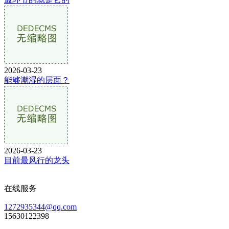
2026-03-23
能够潮湿的层面？
2026-03-23
目前最风行的龙头
在线服务
1272935344@qq.com
15630122398