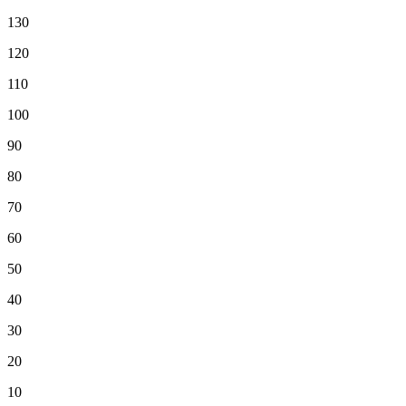
130
120
110
100
90
80
70
60
50
40
30
20
10