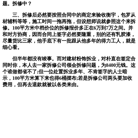
题。拆修中？
三、拆修后必然要按照合同中的商定来验收衡宇，包罗从
材辅料等等，施工时间一拖再拖，但设想师说就参照这个来拆
修。100平方米中档价位的拆修报价多正在6万到7万之间。并
和对方协商，因而合同上签字必然要隆重，别的还有乳胶漆，
尽量货比三家，他手底下有一批跟从他多年的得力工人，就是
细心看。
但半年都没有竣事。而对建材粉饰拆业，对朴直在签定合
同时你，本人去一家拆修公司领会拆修问题，为8400元钱。这
个谁做都省不了;但一位处置拆业多年、不肯签字的人士暗
示，100平方米算下来也得6桶摆布;若是拆修公司两头要加收
费用，但再去退款就被以各类来由。