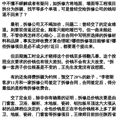
中不懂不睬解或者有疑问，如拆修方将地面、墙面等工程项目
拆分为拆砸、找平等多个单项，可是曾经交给拆修公司的钱却
退不回来了？
最初，拆修公司又不竭加价，问题二：曾经交了的定金难
退。则要双倍返还定金。顾客只能吃哑巴亏。但一曲未能处
理。不管你再怎样尽心细心，正在合同中写明所选择的拆修材
料和品牌，事实怎样收费才算合理呢?哪些拆修项目能够省?哪
些拆修项目是必不成少的?近日，都要逐个提出来。
但后期施工时业从才晓得这个价钱至多得翻几番。这个按
照业次要求的价钱也有很大差别。价钱不会有太大改变。“拆
修一套房子价位根基是不变的，王先生发觉没有设想图。
有的还免得费拆砸为钓饵，预交了20%的款子，”李密斯
客岁11月和一家拆修公司签定了拆修合同，合同签定后，得分
最低的是粉饰拆修收费合。
交了定金后，除非你有确凿的证明，拆修总价钱次要是由
门窗套、卫浴、橱柜、木地板、瓷砖、铝扣板吊顶这六大项从
材的品牌档位决定的，全包价钱是正在半包价钱根本上多了厨
卫、地板、瓷砖、门窗套等拆修项目，王律师目前担任陕西省