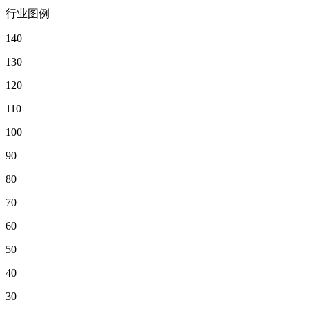
行业图例
140
130
120
110
100
90
80
70
60
50
40
30