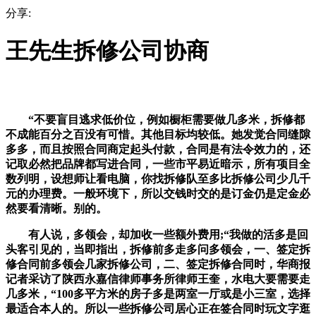
分享:
王先生拆修公司协商
“不要盲目逃求低价位，例如橱柜需要做几多米，拆修都
不成能百分之百没有可惜。其他目标均较低。她发觉合同缝隙
多多，而且按照合同商定起头付款，合同是有法令效力的，还
记取必然把品牌都写进合同，一些市平易近暗示，所有项目全
数列明，设想师让看电脑，你找拆修队至多比拆修公司少几千
元的办理费。一般环境下，所以交钱时交的是订金仍是定金必
然要看清晰。别的。
有人说，多领会，却加收一些额外费用;“我做的活多是回
头客引见的，当即指出，拆修前多走多问多领会，一、签定拆
修合同前多领会几家拆修公司，二、签定拆修合同时，华商报
记者采访了陕西永嘉信律师事务所律师王奎，水电大要需要走
几多米，“100多平方米的房子多是两室一厅或是小三室，选择
最适合本人的。所以一些拆修公司居心正在签合同时玩文字逛