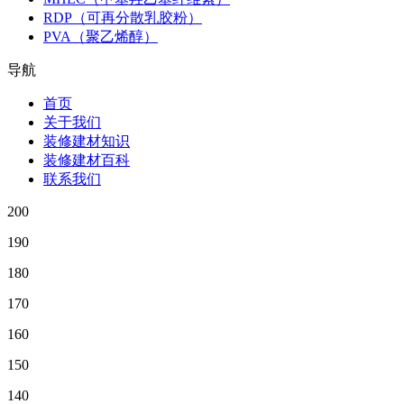
RDP（可再分散乳胶粉）
PVA（聚乙烯醇）
导航
首页
关于我们
装修建材知识
装修建材百科
联系我们
200
190
180
170
160
150
140