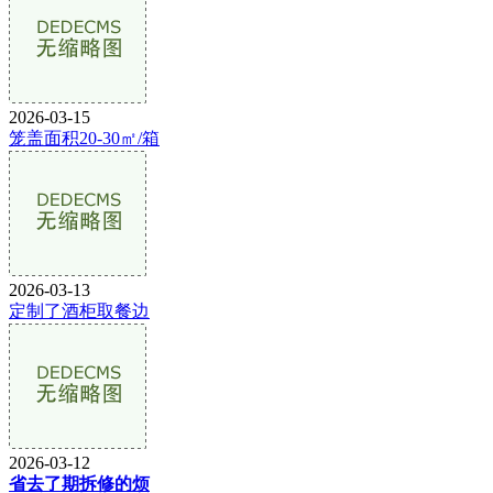
2026-03-15
笼盖面积20-30㎡/箱
2026-03-13
定制了酒柜取餐边
2026-03-12
省去了期拆修的烦