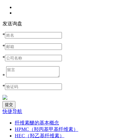
发送询盘
*
*
*
*
*
快捷导航
纤维素醚的基本概念
HPMC（羟丙基甲基纤维素）
HEC（羟乙基纤维素）